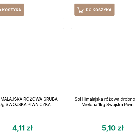
O KOSZYKA
DO KOSZYKA
HIMALAJSKA RÓŻOWA GRUBA
Sól Himalajska różowa drobn
0g SWOJSKA PIWNICZKA
Mielona 1kg Swojska Piwn
4,11 zł
5,10 zł