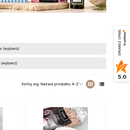
SPRAWDŹ OPINIE
: (wybierz)
 (wybierz)
5.0
Sortuj wg:
Nazwa produktu A-Z