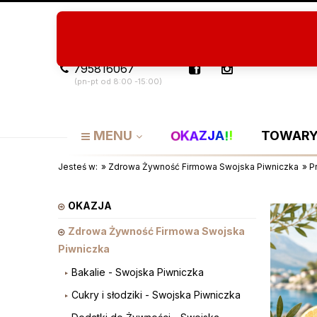
Program Lojalnościowy
O nas
Artykuły
795816067
(pn-pt od 8:00 -15:00)
A
!
Z
K
J
O
A
!
MENU
TOWARY
Jesteś w:
»
Zdrowa Żywność Firmowa Swojska Piwniczka
»
P
OKAZJA
Zdrowa Żywność Firmowa Swojska
Piwniczka
Bakalie - Swojska Piwniczka
Cukry i słodziki - Swojska Piwniczka