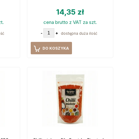
14,35 zł
t.
cena brutto z VAT za szt.
-
+
ość
dostępna duża ilość
DO KOSZYKA