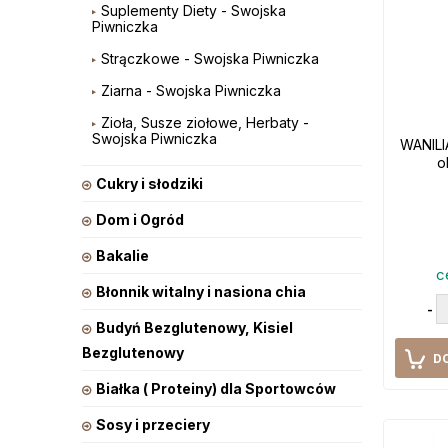
Suplementy Diety - Swojska
Piwniczka
Strączkowe - Swojska Piwniczka
Ziarna - Swojska Piwniczka
Zioła, Susze ziołowe, Herbaty -
Swojska Piwniczka
WANILI
o
Cukry i słodziki
Dom i Ogród
Bakalie
c
Błonnik witalny i nasiona chia
-
Budyń Bezglutenowy, Kisiel
Bezglutenowy
D
Białka ( Proteiny) dla Sportowców
Sosy i przeciery