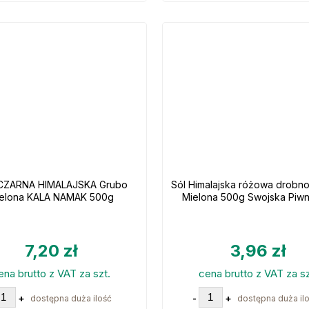
CZARNA HIMALAJSKA Grubo
Sól Himalajska różowa drobn
elona KALA NAMAK 500g
Mielona 500g Swojska Piwn
7,20 zł
3,96 zł
ena brutto z VAT za szt.
cena brutto z VAT za sz
+
-
+
dostępna duża ilość
dostępna duża il