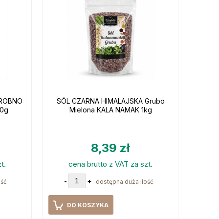
DROBNO
SÓL CZARNA HIMALAJSKA Grubo
00g
Mielona KALA NAMAK 1kg
8,39 zł
t.
cena brutto z VAT za szt.
-
+
ość
dostępna duża ilość
DO KOSZYKA