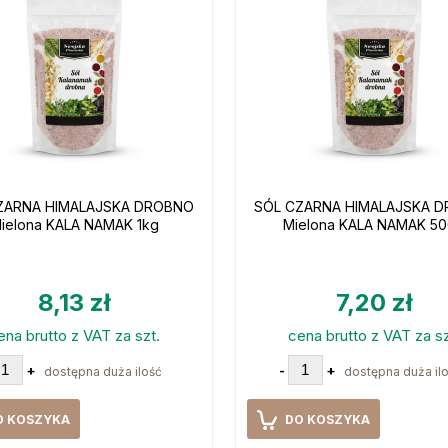
ZARNA HIMALAJSKA DROBNO
SÓL CZARNA HIMALAJSKA 
ielona KALA NAMAK 1kg
Mielona KALA NAMAK 5
8,13 zł
7,20 zł
ena brutto z VAT za szt.
cena brutto z VAT za sz
+
-
+
dostępna duża ilość
dostępna duża il
O KOSZYKA
DO KOSZYKA