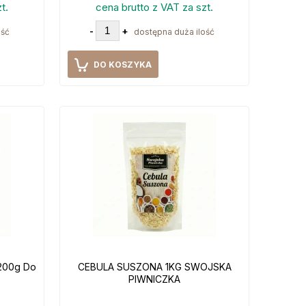
t.
cena brutto z VAT za szt.
-
+
ość
dostępna duża ilość
DO KOSZYKA
200g Do
CEBULA SUSZONA 1KG SWOJSKA
PIWNICZKA