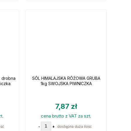
o drobna
SÓL HIMALAJSKA RÓŻOWA GRUBA
iczka
1kg SWOJSKA PIWNICZKA
7,87 zł
t.
cena brutto z VAT za szt.
-
+
ość
dostępna duża ilość