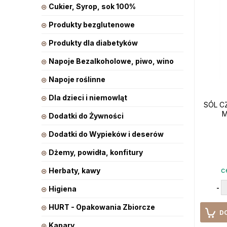
Cukier, Syrop, sok 100%
Produkty bezglutenowe
Produkty dla diabetyków
Napoje Bezalkoholowe, piwo, wino
Napoje roślinne
Dla dzieci i niemowląt
SÓL C
M
Dodatki do Żywności
Dodatki do Wypieków i deserów
Dżemy, powidła, konfitury
c
Herbaty, kawy
-
Higiena
HURT - Opakowania Zbiorcze
D
Kapary