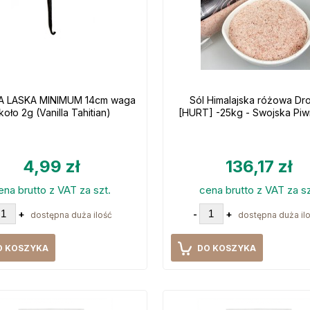
A LASKA MINIMUM 14cm waga
Sól Himalajska różowa Dr
koło 2g (Vanilla Tahitian)
[HURT] -25kg - Swojska Piw
4,99 zł
136,17 zł
ena brutto z VAT za szt.
cena brutto z VAT za sz
+
-
+
dostępna duża ilość
dostępna duża il
O KOSZYKA
DO KOSZYKA