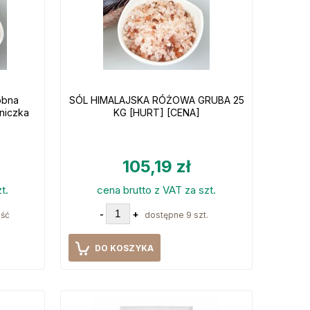
obna
SÓL HIMALAJSKA RÓŻOWA GRUBA 25
niczka
KG [HURT] [CENA]
105,19 zł
t.
cena brutto z VAT za szt.
-
+
ość
dostępne 9 szt.
DO KOSZYKA