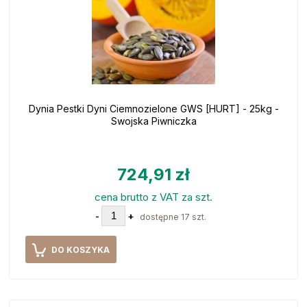
Dynia Pestki Dyni Ciemnozielone GWS [HURT] - 25kg -
Swojska Piwniczka
724,91 zł
cena brutto z VAT za szt.
-
+
dostępne 17 szt.
DO KOSZYKA