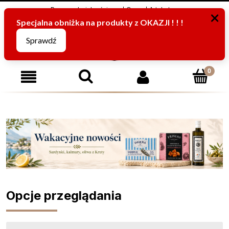
Program Lojalnościowy
O nas
Artykuły
795816067
(pn-pt od 8:00 -15:00)
Opcje przeglądania