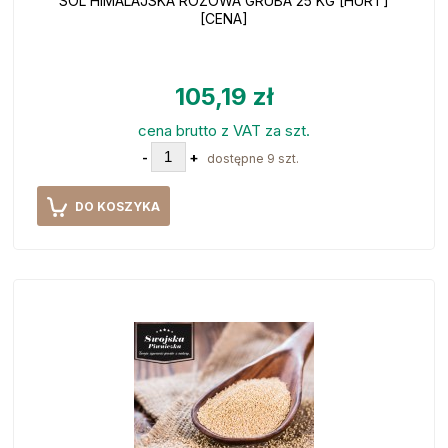
SÓL HIMALAJSKA RÓŻOWA GRUBA 25 KG [HURT]
[CENA]
105,19 zł
cena brutto z VAT za szt.
-
+
dostępne 9 szt.
DO KOSZYKA