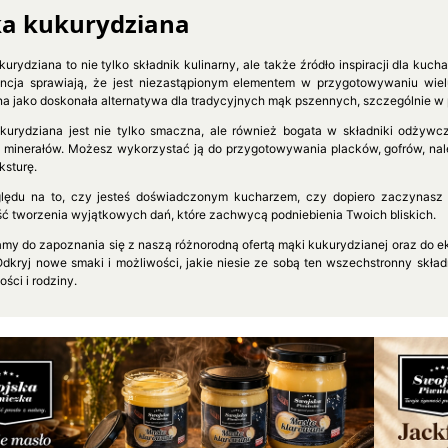
a kukurydziana
urydziana to nie tylko składnik kulinarny, ale także źródło inspiracji dla kuc
ncja sprawiają, że jest niezastąpionym elementem w przygotowywaniu wiel
a jako doskonała alternatywa dla tradycyjnych mąk pszennych, szczególnie w p
urydziana jest nie tylko smaczna, ale również bogata w składniki odżywc
i minerałów. Możesz wykorzystać ją do przygotowywania placków, gofrów, nale
ksturę.
lędu na to, czy jesteś doświadczonym kucharzem, czy dopiero zaczynasz
ć tworzenia wyjątkowych dań, które zachwycą podniebienia Twoich bliskich.
my do zapoznania się z naszą różnorodną ofertą mąki kukurydzianej oraz do 
Odkryj nowe smaki i możliwości, jakie niesie ze sobą ten wszechstronny skł
ści i rodziny.