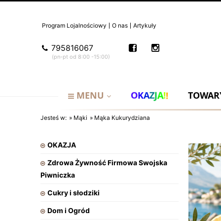
Program Lojalnościowy
O nas
Artykuły
795816067
(pn-pt od 8:00 -15:00)
K
A
O
!
A
Z
!
J
MENU
TOWARY
Jesteś w:
»
Mąki
»
Mąka Kukurydziana
OKAZJA
Zdrowa Żywność Firmowa Swojska
Piwniczka
Cukry i słodziki
Dom i Ogród