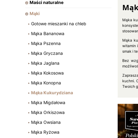
Maści naturalne
Mąk
Mąki
Mąka kuk
Gotowe mieszanki na chleb
konsyste
stosowan
Mąka Bananowa
Mąka kuk
Mąka Pszenna
witamin 
smak i te
Mąka Gryczana
Bez wzg
Mąka Jaglana
możliwoś
Mąka Kokosowa
Zaprasza
kuchni. 
Mąka Konopna
Twoich go
Mąka Kukurydziana
Mąka Migdałowa
Mąka Orkiszowa
Mąka Owsiana
Mąka Ryżowa