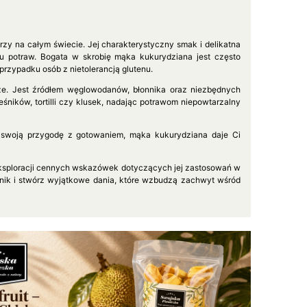
harzy na całym świecie. Jej charakterystyczny smak i delikatna
u potraw. Bogata w skrobię mąka kukurydziana jest często
rzypadku osób z nietolerancją glutenu.
ze. Jest źródłem węglowodanów, błonnika oraz niezbędnych
śników, tortilli czy klusek, nadając potrawom niepowtarzalny
 swoją przygodę z gotowaniem, mąka kukurydziana daje Ci
eksploracji cennych wskazówek dotyczących jej zastosowań w
adnik i stwórz wyjątkowe dania, które wzbudzą zachwyt wśród