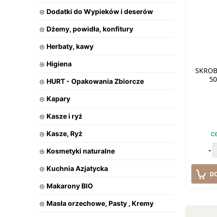
Dodatki do Wypieków i deserów
Dżemy, powidła, konfitury
Herbaty, kawy
Higiena
SKROB
5
HURT - Opakowania Zbiorcze
Kapary
Kasze i ryż
c
Kasze, Ryż
-
Kosmetyki naturalne
Kuchnia Azjatycka
D
Makarony BIO
Masła orzechowe, Pasty , Kremy