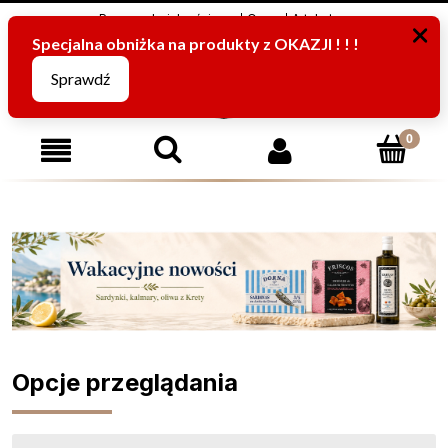
Program Lojalnościowy
O nas
Artykuły
795816067
(pn-pt od 8:00 -15:00)
Opcje przeglądania