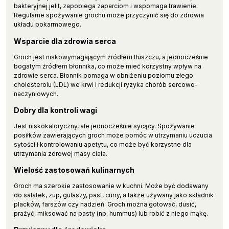
bakteryjnej jelit, zapobiega zaparciom i wspomaga trawienie.
Regularne spożywanie grochu może przyczynić się do zdrowia
układu pokarmowego.
Wsparcie dla zdrowia serca
Groch jest niskowymagającym źródłem tłuszczu, a jednocześnie
bogatym źródłem błonnika, co może mieć korzystny wpływ na
zdrowie serca. Błonnik pomaga w obniżeniu poziomu złego
cholesterolu (LDL) we krwi i redukcji ryzyka chorób sercowo-
naczyniowych.
Dobry dla kontroli wagi
Jest niskokaloryczny, ale jednocześnie sycący. Spożywanie
posiłków zawierających groch może pomóc w utrzymaniu uczucia
sytości i kontrolowaniu apetytu, co może być korzystne dla
utrzymania zdrowej masy ciała.
Wielość zastosowań kulinarnych
Groch ma szerokie zastosowanie w kuchni. Może być dodawany
do sałatek, zup, gulaszy, past, curry, a także używany jako składnik
placków, farszów czy nadzień. Groch można gotować, dusić,
prażyć, miksować na pasty (np. hummus) lub robić z niego mąkę.