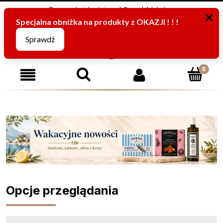
Program Lojalnościowy
O nas
Artykuły
795816067
(pn-pt od 8:00 -15:00)
Opcje przeglądania