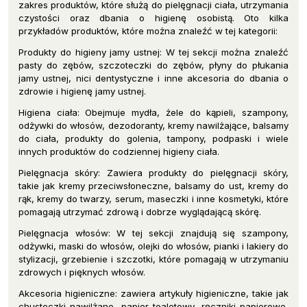
zakres produktów, które służą do pielęgnacji ciała, utrzymania
czystości oraz dbania o higienę osobistą. Oto kilka
przykładów produktów, które można znaleźć w tej kategorii:
Produkty do higieny jamy ustnej: W tej sekcji można znaleźć
pasty do zębów, szczoteczki do zębów, płyny do płukania
jamy ustnej, nici dentystyczne i inne akcesoria do dbania o
zdrowie i higienę jamy ustnej.
Higiena ciała: Obejmuje mydła, żele do kąpieli, szampony,
odżywki do włosów, dezodoranty, kremy nawilżające, balsamy
do ciała, produkty do golenia, tampony, podpaski i wiele
innych produktów do codziennej higieny ciała.
Pielęgnacja skóry: Zawiera produkty do pielęgnacji skóry,
takie jak kremy przeciwsłoneczne, balsamy do ust, kremy do
rąk, kremy do twarzy, serum, maseczki i inne kosmetyki, które
pomagają utrzymać zdrową i dobrze wyglądającą skórę.
Pielęgnacja włosów: W tej sekcji znajdują się szampony,
odżywki, maski do włosów, olejki do włosów, pianki i lakiery do
stylizacji, grzebienie i szczotki, które pomagają w utrzymaniu
zdrowych i pięknych włosów.
Akcesoria higieniczne: zawiera artykuły higieniczne, takie jak
chusteczki nawilżane, papier toaletowy, ręczniki papierowe,