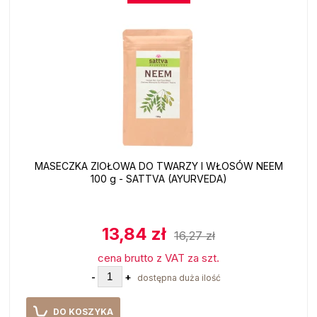
MASECZKA ZIOŁOWA DO TWARZY I WŁOSÓW NEEM
100 g - SATTVA (AYURVEDA)
13,84 zł
16,27 zł
cena brutto z VAT za szt.
-
+
dostępna duża ilość
DO KOSZYKA