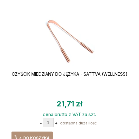
CZYŚCIK MIEDZIANY DO JĘZYKA - SATTVA (WELLNESS)
21,71 zł
cena brutto z VAT za szt.
-
+
dostępna duża ilość
DO KOSZYKA