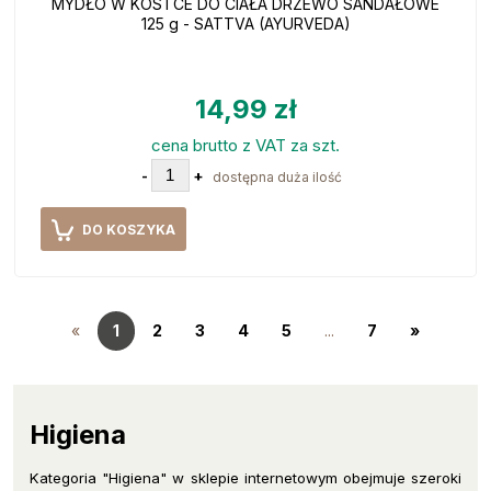
MYDŁO W KOSTCE DO CIAŁA DRZEWO SANDAŁOWE
125 g - SATTVA (AYURVEDA)
14,99 zł
cena brutto z VAT za szt.
-
+
dostępna duża ilość
DO KOSZYKA
«
1
2
3
4
5
...
7
»
Higiena
Kategoria "Higiena" w sklepie internetowym obejmuje szeroki