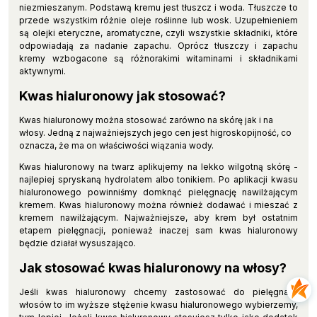
niezmieszanym. Podstawą kremu jest tłuszcz i woda. Tłuszcze to
przede wszystkim różnie oleje roślinne lub wosk. Uzupełnieniem
są olejki eteryczne, aromatyczne, czyli wszystkie składniki, które
odpowiadają za nadanie zapachu. Oprócz tłuszczy i zapachu
kremy wzbogacone są różnorakimi witaminami i składnikami
aktywnymi.
Kwas hialuronowy jak stosować?
Kwas hialuronowy można stosować zarówno na skórę jak i na
włosy. Jedną z najważniejszych jego cen jest higroskopijność, co
oznacza, że ma on właściwości wiązania wody.
Kwas hialuronowy na twarz aplikujemy na lekko wilgotną skórę -
najlepiej spryskaną hydrolatem albo tonikiem. Po aplikacji kwasu
hialuronowego powinniśmy domknąć pielęgnację nawilżającym
kremem. Kwas hialuronowy można również dodawać i mieszać z
kremem nawilżającym. Najważniejsze, aby krem był ostatnim
etapem pielęgnacji, ponieważ inaczej sam kwas hialuronowy
będzie działał wysuszająco.
Jak stosować kwas hialuronowy na włosy?
Jeśli kwas hialuronowy chcemy zastosować do pielęgnacji
włosów to im wyższe stężenie kwasu hialuronowego wybierzemy,