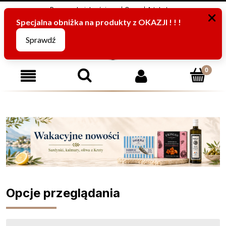
Program Lojalnościowy
O nas
Artykuły
795816067
(pn-pt od 8:00 -15:00)
Opcje przeglądania