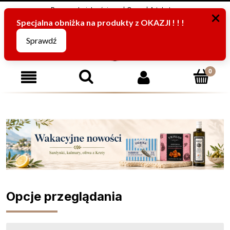
Program Lojalnościowy
O nas
Artykuły
795816067
(pn-pt od 8:00 -15:00)
Opcje przeglądania