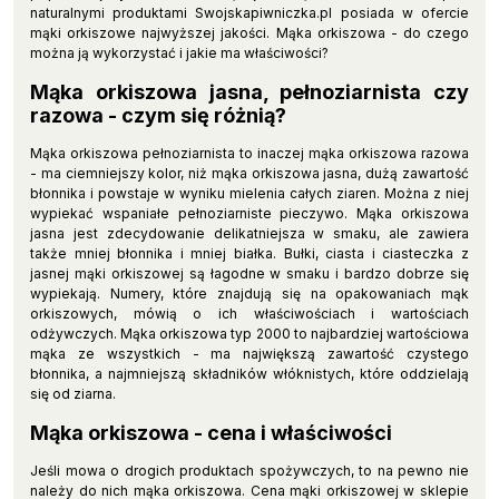
naturalnymi produktami Swojskapiwniczka.pl posiada w ofercie
mąki orkiszowe najwyższej jakości. Mąka orkiszowa - do czego
można ją wykorzystać i jakie ma właściwości?
Mąka orkiszowa jasna, pełnoziarnista czy
razowa - czym się różnią?
Mąka orkiszowa pełnoziarnista to inaczej mąka orkiszowa razowa
- ma ciemniejszy kolor, niż mąka orkiszowa jasna, dużą zawartość
błonnika i powstaje w wyniku mielenia całych ziaren. Można z niej
wypiekać wspaniałe pełnoziarniste pieczywo. Mąka orkiszowa
jasna jest zdecydowanie delikatniejsza w smaku, ale zawiera
także mniej błonnika i mniej białka. Bułki, ciasta i ciasteczka z
jasnej mąki orkiszowej są łagodne w smaku i bardzo dobrze się
wypiekają. Numery, które znajdują się na opakowaniach mąk
orkiszowych, mówią o ich właściwościach i wartościach
odżywczych. Mąka orkiszowa typ 2000 to najbardziej wartościowa
mąka ze wszystkich - ma największą zawartość czystego
błonnika, a najmniejszą składników włóknistych, które oddzielają
się od ziarna.
Mąka orkiszowa - cena i właściwości
Jeśli mowa o drogich produktach spożywczych, to na pewno nie
należy do nich mąka orkiszowa. Cena mąki orkiszowej w sklepie