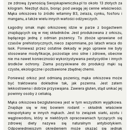
ze zdrową żywnością Swojskapiwniczka.pl to około 13 złotych za
kilogram. Niezbyt dużo, biorąc pod uwagę jej cenne właściwości.
Mąka orkiszowa to źródło witaminy B3, żelaza, cynku, fosforu i
manganu, a także wielu innych wartości odżywczych.
Łagodny smak mąki orkiszowej idzie w parze z bogactwem
znajdujących się w niej składników. Jest produkowana z orkiszu,
będącego jedną z odmian pszenicy. To zboże uprawiane od
czasów prehistorycznych, nieco zapomniane, po latach wraca do
łask. Ponieważ przez ostatnie dekady w jego uprawie nie były
stosowane modyfikacje, pozostaje ono silne i zdrowe, obecnie
nie ma nawet konieczności wykorzystywania pestycydów i innych
środków ochrony. Ziarna pozyskiwane do produkcji mąki są
czyste, ekologiczne i pozbawione zbędnej chemii.
Ponieważ orkisz jest odmianą pszenicy, mąka orkiszowa może
być traktowana dokładnie tak, jak pszenna. Jest zatem
lekkostrawna i dobrze przyswajana. Zawiera gluten, stąd unikać jej
powinny osoby z celiakią.
Mąka orkiszowa bezglutenowa jest w tym wszystkim wyjątkowa.
Znajduje się w niej bowiem rodanit – składnik właściwie
niespotykany w innych mąkach. Jest to związek siarki, azotu i
węglowodoru, który w niektórych opracowaniach tyczących się
zdrowej diety nazywa się naturalnym antybiotykiem.
Odpowiedniejszym określeniem może okazać się jednak