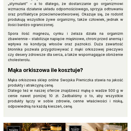
„stymulant” – a to dlatego, że dostarczanie go organizmowi
wzmacnia działanie układu odpornościowego, sprzyja odtruwaniu
oraz profilaktyce przeciwnowotworowej. Okazuje się, że rodonit
produkują wszystkie żywe organizmy, także człowiek, jednak w
ilości bardzo ograniczonej.
Spora ilość magnezu, cynku i żelaza działa na organizm
zbawiennie – stabilizuje napięcie mięśniowe, chroni przed anemią i
wpływa na kondycję włosów oraz paznokci. Duża zawartość
błonnika pozwala przygotowywać z mąki orkiszowej pieczywo
czy desery zdrowsze dla serca, a także wspomagające obniżenie
cholesterolu.
Mąka orkiszowa ile kosztuje?
Mąka orkiszowa sklep online Swojska Piwniczka stawia na jakość
produkty i atrakcyjną cenę.
Dlatego też w naszej ofercie znajdziesz mąkę o wadze 500 g w
cenie nawet poniżej 10 zł. Zadbaliśmy o to, aby wszystkie
produkty łączy w sobie zdrowie, cenne właściwości i niską,
odpowiednią na każdą kieszeń, cenę.