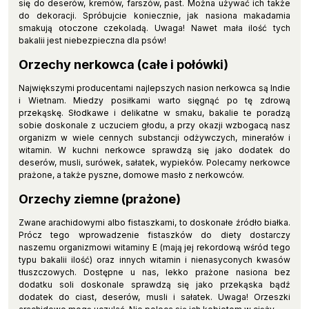
się do deserów, kremów, farszów, past. Można używać ich także
do dekoracji. Spróbujcie koniecznie, jak nasiona makadamia
smakują otoczone czekoladą. Uwaga! Nawet mała ilość tych
bakalii jest niebezpieczna dla psów!
Orzechy nerkowca (całe i połówki)
Największymi producentami najlepszych nasion nerkowca są Indie
i Wietnam. Miedzy posiłkami warto sięgnąć po tę zdrową
przekąskę. Słodkawe i delikatne w smaku, bakalie te poradzą
sobie doskonale z uczuciem głodu, a przy okazji wzbogacą nasz
organizm w wiele cennych substancji odżywczych, minerałów i
witamin. W kuchni nerkowce sprawdzą się jako dodatek do
deserów, musli, surówek, sałatek, wypieków. Polecamy nerkowce
prażone, a także pyszne, domowe masło z nerkowców.
Orzechy ziemne (prażone)
Zwane arachidowymi albo fistaszkami, to doskonałe źródło białka.
Prócz tego wprowadzenie fistaszków do diety dostarczy
naszemu organizmowi witaminy E (mają jej rekordową wśród tego
typu bakalii ilość) oraz innych witamin i nienasyconych kwasów
tłuszczowych. Dostępne u nas, lekko prażone nasiona bez
dodatku soli doskonale sprawdzą się jako przekąska bądź
dodatek do ciast, deserów, musli i sałatek. Uwaga! Orzeszki