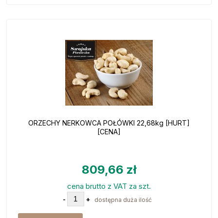
ORZECHY NERKOWCA POŁÓWKI 22,68kg [HURT]
[CENA]
809,66 zł
cena brutto z VAT za szt.
-
+
dostępna duża ilość