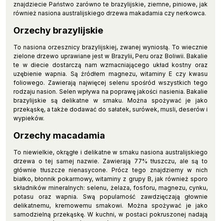
znajdziecie Państwo zarówno te brazylijskie, ziemne, piniowe, jak
również nasiona australijskiego drzewa makadamia czy nerkowca.
Orzechy brazylijskie
To nasiona orzesznicy brazylijskiej, zwanej wyniosłą. To wiecznie
zielone drzewo uprawiane jest w Brazylii, Peru oraz Boliwii. Bakalie
te w diecie dostarczą nam wzmacniającego układ kostny oraz
uzębienie wapnia. Są źródłem magnezu, witaminy E czy kwasu
foliowego. Zawierają najwięcej selenu spośród wszystkich tego
rodzaju nasion. Selen wpływa na poprawę jakości nasienia. Bakalie
brazylijskie są delikatne w smaku. Można spożywać je jako
przekąskę, a także dodawać do sałatek, surówek, musli, deserów i
wypieków.
Orzechy macadamia
To niewielkie, okrągłe i delikatne w smaku nasiona australijskiego
drzewa o tej samej nazwie. Zawierają 77% tłuszczu, ale są to
głównie tłuszcze nienasycone. Prócz tego znajdziemy w nich
białko, błonnik pokarmowy, witaminy z grupy B, jak również sporo
składników mineralnych: selenu, żelaza, fosforu, magnezu, cynku,
potasu oraz wapnia. Swą popularność zawdzięczają głownie
delikatnemu, kremowemu smakowi. Można spożywać je jako
samodzielną przekąskę. W kuchni, w postaci pokruszonej nadają