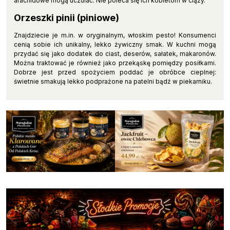
arachidowe mogą uczulać. Nie poleca się ich kobietom w ciąży.
Orzeszki pinii (piniowe)
Znajdziecie je m.in. w oryginalnym, włoskim pesto! Konsumenci
cenią sobie ich unikalny, lekko żywiczny smak. W kuchni mogą
przydać się jako dodatek do ciast, deserów, sałatek, makaronów.
Można traktować je również jako przekąskę pomiędzy posiłkami.
Dobrze jest przed spożyciem poddać je obróbce cieplnej:
świetnie smakują lekko podprażone na patelni bądź w piekarniku.