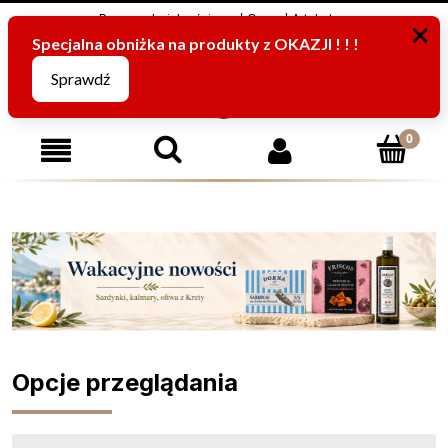
Program Lojalnościowy
O nas
Artykuły
795816067
(pn-pt od 8:00 -15:00)
Opcje przeglądania