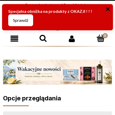
Program Lojalnościowy
O nas
Artykuły
795816067
(pn-pt od 8:00 -15:00)
Opcje przeglądania