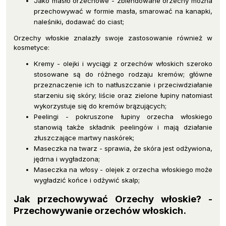
Jako masło orzechowe - zblendowane orzechy można
przechowywać w formie masła, smarować na kanapki,
naleśniki, dodawać do ciast;
Orzechy włoskie znalazły swoje zastosowanie również w
kosmetyce:
Kremy - olejki i wyciągi z orzechów włoskich szeroko
stosowane są do różnego rodzaju kremów; główne
przeznaczenie ich to natłuszczanie i przeciwdziałanie
starzeniu się skóry; liście oraz zielone łupiny natomiast
wykorzystuje się do kremów brązujących;
Peelingi - pokruszone łupiny orzecha włoskiego
stanowią także składnik peelingów i mają działanie
złuszczające martwy naskórek;
Maseczka na twarz - sprawia, że skóra jest odżywiona,
jędrna i wygładzona;
Maseczka na włosy - olejek z orzecha włoskiego może
wygładzić końce i odżywić skalp;
Jak przechowywać Orzechy włoskie? -
Przechowywanie orzechów włoskich.