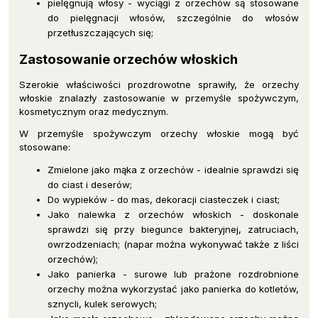
pielęgnują włosy - wyciągi z orzechów są stosowane
do pielęgnacji włosów, szczególnie do włosów
przetłuszczających się;
Zastosowanie orzechów włoskich
Szerokie właściwości prozdrowotne sprawiły, że orzechy
włoskie znalazły zastosowanie w przemyśle spożywczym,
kosmetycznym oraz medycznym.
W przemyśle spożywczym orzechy włoskie mogą być
stosowane:
Zmielone jako mąka z orzechów - idealnie sprawdzi się
do ciast i deserów;
Do wypieków - do mas, dekoracji ciasteczek i ciast;
Jako nalewka z orzechów włoskich - doskonale
sprawdzi się przy biegunce bakteryjnej, zatruciach,
owrzodzeniach; (napar można wykonywać także z liści
orzechów);
Jako panierka - surowe lub prażone rozdrobnione
orzechy można wykorzystać jako panierka do kotletów,
sznycli, kulek serowych;