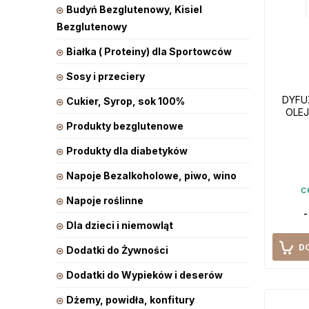
Budyń Bezglutenowy, Kisiel
Bezglutenowy
Białka ( Proteiny) dla Sportowców
Sosy i przeciery
DYFU
Cukier, Syrop, sok 100%
OLEJ
Produkty bezglutenowe
Produkty dla diabetyków
Napoje Bezalkoholowe, piwo, wino
c
Napoje roślinne
-
Dla dzieci i niemowląt
D
Dodatki do Żywności
Dodatki do Wypieków i deserów
Dżemy, powidła, konfitury