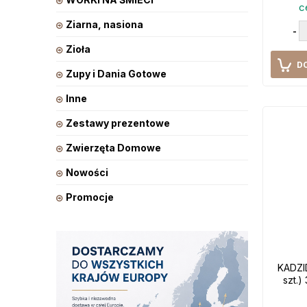
c
Ziarna, nasiona
-
Zioła
D
Zupy i Dania Gotowe
Inne
Zestawy prezentowe
Zwierzęta Domowe
Nowości
Promocje
KADZI
szt.