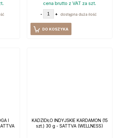
t.
cena brutto z VAT za szt.
-
+
ość
dostępna duża ilość
DO KOSZYKA
GA I
KADZIDŁO INDYJSKIE KARDAMON (15
 SATTVA
szt.) 30 g - SATTVA (WELLNESS)