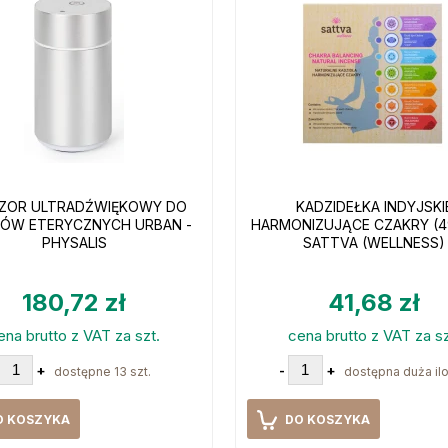
ZOR ULTRADŹWIĘKOWY DO
KADZIDEŁKA INDYJSKI
KÓW ETERYCZNYCH URBAN -
HARMONIZUJĄCE CZAKRY (49 
PHYSALIS
SATTVA (WELLNESS)
180,72 zł
41,68 zł
ena brutto z VAT za szt.
cena brutto z VAT za sz
+
-
+
dostępne 13 szt.
dostępna duża il
O KOSZYKA
DO KOSZYKA