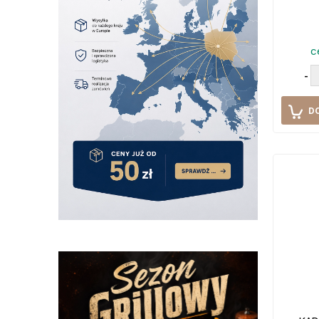
c
-
D