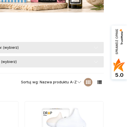
SPRAWDŹ OPINIE
: (wybierz)
 (wybierz)
5.0
Sortuj wg:
Nazwa produktu A-Z