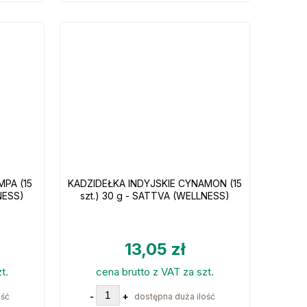
PA (15
KADZIDEŁKA INDYJSKIE CYNAMON (15
NESS)
szt.) 30 g - SATTVA (WELLNESS)
13,05 zł
t.
cena brutto z VAT za szt.
-
+
ość
dostępna duża ilość