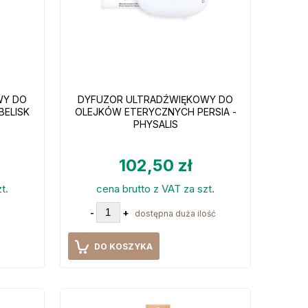
WY DO
DYFUZOR ULTRADŹWIĘKOWY DO
ELISK
OLEJKÓW ETERYCZNYCH PERSIA -
PHYSALIS
102,50 zł
t.
cena brutto z VAT za szt.
-
+
dostępna duża ilość
DO KOSZYKA