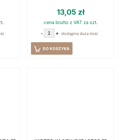
13,05 zł
t.
cena brutto z VAT za szt.
-
+
ość
dostępna duża ilość
DO KOSZYKA