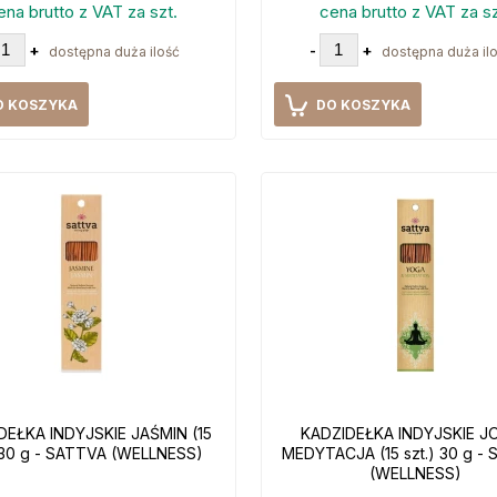
ena brutto z VAT za szt.
cena brutto z VAT za sz
+
-
+
dostępna duża ilość
dostępna duża il
O KOSZYKA
DO KOSZYKA
DEŁKA INDYJSKIE JAŚMIN (15
KADZIDEŁKA INDYJSKIE JO
) 30 g - SATTVA (WELLNESS)
MEDYTACJA (15 szt.) 30 g -
(WELLNESS)