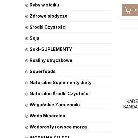
Ryby w słoiku
D
Zdrowe słodycze
Środki Czystości
Soja
Soki-SUPLEMENTY
Rośliny strączkowe
Superfoods
Naturalne Suplementy diety
Naturalne Środki Czystości
KADZ
Wegańskie Zamienniki
SANDAŁ
Woda Mineralna
Wodorosty i owoce morza
WORKI NA ŚMIECI