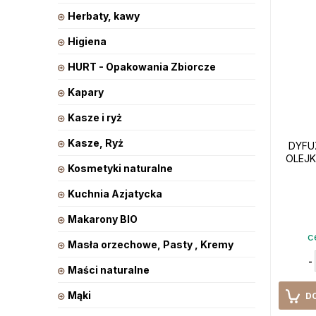
Herbaty, kawy
Higiena
HURT - Opakowania Zbiorcze
Kapary
Kasze i ryż
Kasze, Ryż
DYFU
OLEJ
Kosmetyki naturalne
Kuchnia Azjatycka
Makarony BIO
c
Masła orzechowe, Pasty , Kremy
-
Maści naturalne
Mąki
D