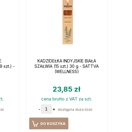
E
KADZIDEŁKA INDYJSKIE BIAŁA
szt.) -
SZAŁWIA (15 szt.) 30 g - SATTVA
(WELLNESS)
23,85 zł
t.
cena brutto z VAT za szt.
-
+
ość
dostępna duża ilość
DO KOSZYKA