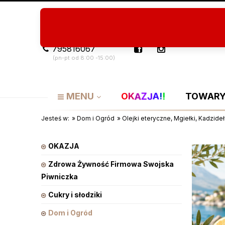
Program Lojalnościowy
O nas
Artykuły
795816067
(pn-pt od 8:00 -15:00)
!
A
Z
K
J
!
O
A
MENU
TOWARY
Jesteś w:
»
Dom i Ogród
»
Olejki eteryczne, Mgiełki, Kadzide
OKAZJA
Zdrowa Żywność Firmowa Swojska
Piwniczka
Cukry i słodziki
Dom i Ogród