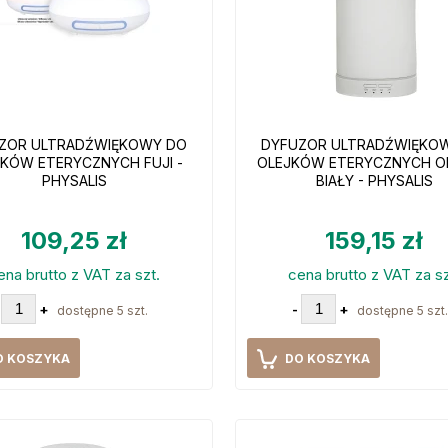
ZOR ULTRADŹWIĘKOWY DO
DYFUZOR ULTRADŹWIĘKO
KÓW ETERYCZNYCH FUJI -
OLEJKÓW ETERYCZNYCH OB
PHYSALIS
BIAŁY - PHYSALIS
109,25 zł
159,15 zł
ena brutto z VAT za szt.
cena brutto z VAT za sz
+
-
+
dostępne 5 szt.
dostępne 5 szt.
O KOSZYKA
DO KOSZYKA