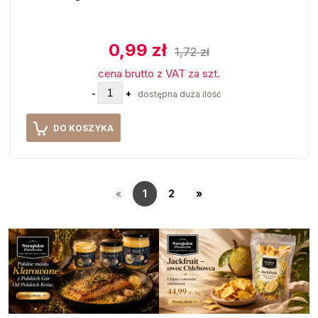
0,99 zł
1,72 zł
cena brutto z VAT za szt.
-
+
dostępna duża ilość
DO KOSZYKA
«
1
2
»