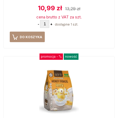
10,99 zł
13,29 zł
cena brutto z VAT za szt.
-
+
dostępne 1 szt.
DO KOSZYKA
promocja -
%
nowość