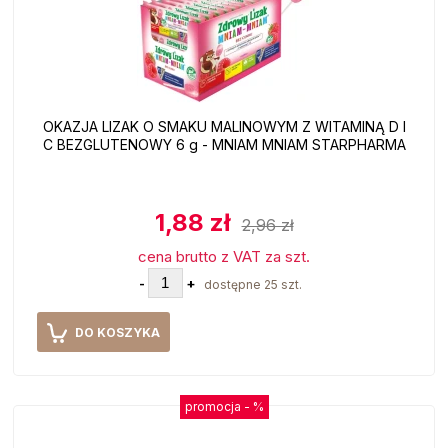
OKAZJA LIZAK O SMAKU MALINOWYM Z WITAMINĄ D I
C BEZGLUTENOWY 6 g - MNIAM MNIAM STARPHARMA
1,88 zł
2,96 zł
cena brutto z VAT za szt.
-
+
dostępne 25 szt.
DO KOSZYKA
promocja -
%