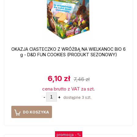
OKAZJA CIASTECZKO Z WRÓŻBĄ NA WIELKANOC BIO 6
g - D&D FUN COOKIES (PRODUKT SEZONOWY)
6,10 zł
7,46 zł
cena brutto z VAT za szt.
-
+
dostępne 3 szt.
DO KOSZYKA
promocja -
%