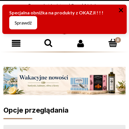
Program Lojalnościowy
O nas
Artykuły
795816067
(pn-pt od 8:00 -15:00)
Opcje przeglądania