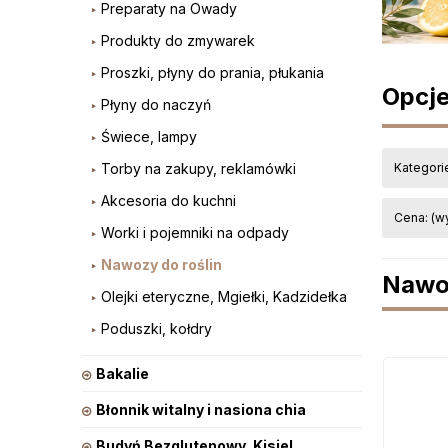
Preparaty na Owady
Produkty do zmywarek
Proszki, płyny do prania, płukania
Opcje
Płyny do naczyń
Świece, lampy
Torby na zakupy, reklamówki
Kategori
Akcesoria do kuchni
Cena: (w
Worki i pojemniki na odpady
Nawozy do roślin
Nawoz
Olejki eteryczne, Mgiełki, Kadzidełka
Poduszki, kołdry
Bakalie
Błonnik witalny i nasiona chia
Budyń Bezglutenowy, Kisiel