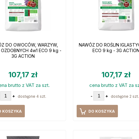
Z DO OWOCÓW, WARZYW,
NAWÓZ DO ROŚLIN IGLASTY
 OZDOBNYCH 4w1 ECO 9 kg -
ECO 9 kg - 3G ACTIO
3G ACTION
107,17 zł
107,17 zł
ena brutto z VAT za szt.
cena brutto z VAT za sz
+
-
+
dostępne 4 szt.
dostępne 2 szt.
O KOSZYKA
DO KOSZYKA