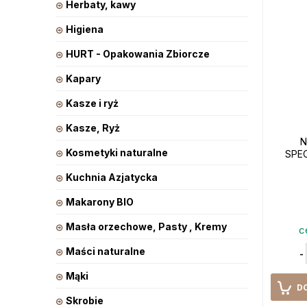
Herbaty, kawy
Higiena
HURT - Opakowania Zbiorcze
Kapary
Kasze i ryż
Kasze, Ryż
N
Kosmetyki naturalne
SPEC
Kuchnia Azjatycka
Makarony BIO
Masła orzechowe, Pasty , Kremy
c
Maści naturalne
-
Mąki
D
Skrobie