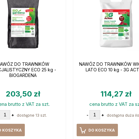
AWÓZ DO TRAWNIKÓW
NAWÓZ DO TRAWNIKÓW WI
JALISTYCZNY ECO 25 kg -
LATO ECO 10 kg - 3G AC
BIOGARDENA
203,50 zł
114,27 zł
ena brutto z VAT za szt.
cena brutto z VAT za sz
+
-
+
dostępne 13 szt.
dostępna duża il
O KOSZYKA
DO KOSZYKA