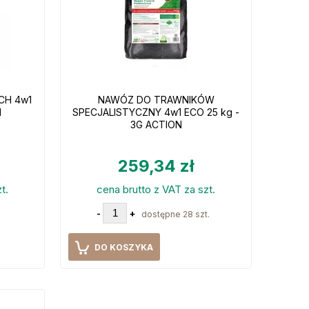
CH 4w1
NAWÓZ DO TRAWNIKÓW
N
SPECJALISTYCZNY 4w1 ECO 25 kg -
3G ACTION
259,34 zł
t.
cena brutto z VAT za szt.
-
+
dostępne 28 szt.
DO KOSZYKA