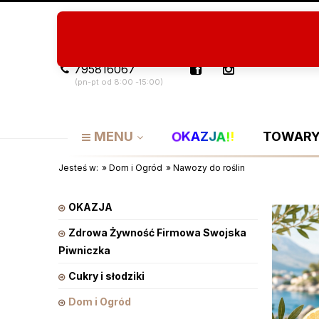
Program Lojalnościowy
O nas
Artykuły
795816067
(pn-pt od 8:00 -15:00)
J
Z
!
A
A
O
K
!
MENU
TOWARY
Jesteś w:
»
Dom i Ogród
»
Nawozy do roślin
OKAZJA
Zdrowa Żywność Firmowa Swojska
Piwniczka
Cukry i słodziki
Dom i Ogród