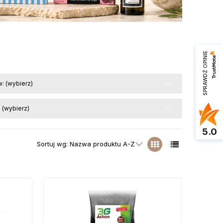
SPRAWDŹ OPINIE
: (wybierz)
 (wybierz)
5.0
Sortuj wg:
Nazwa produktu A-Z