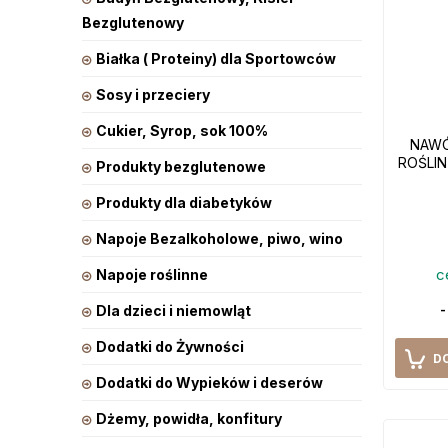
Bezglutenowy
Białka ( Proteiny) dla Sportowców
Sosy i przeciery
Cukier, Syrop, sok 100%
NAWÓ
ROŚLIN
Produkty bezglutenowe
Produkty dla diabetyków
Napoje Bezalkoholowe, piwo, wino
c
Napoje roślinne
-
Dla dzieci i niemowląt
Dodatki do Żywności
D
Dodatki do Wypieków i deserów
Dżemy, powidła, konfitury