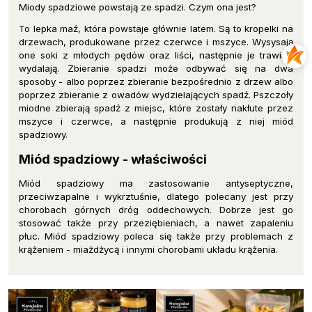
Miody spadziowe powstają ze spadzi. Czym ona jest?
To lepka maź, która powstaje głównie latem. Są to kropelki na
drzewach, produkowane przez czerwce i mszyce. Wysysają
one soki z młodych pędów oraz liści, następnie je trawią i
wydalają. Zbieranie spadzi może odbywać się na dwa
sposoby - albo poprzez zbieranie bezpośrednio z drzew albo
poprzez zbieranie z owadów wydzielających spadź. Pszczoły
miodne zbierają spadź z miejsc, które zostały nakłute przez
mszyce i czerwce, a następnie produkują z niej miód
spadziowy.
Miód spadziowy - właściwości
Miód spadziowy ma zastosowanie antyseptyczne,
przeciwzapalne i wykrztuśnie, dlatego polecany jest przy
chorobach górnych dróg oddechowych. Dobrze jest go
stosować także przy przeziębieniach, a nawet zapaleniu
płuc. Miód spadziowy poleca się także przy problemach z
krążeniem - miażdżycą i innymi chorobami układu krążenia.