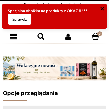
Program Lojalnościowy
O nas
Artykuły
795816067
(pn-pt od 8:00 -15:00)
Opcje przeglądania