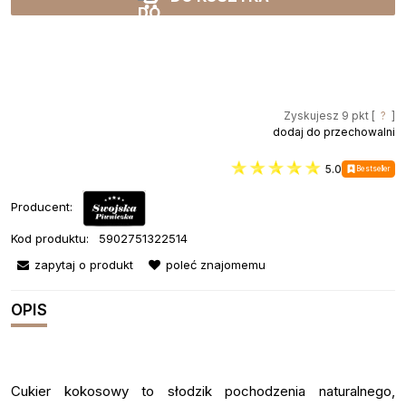
Zyskujesz
9
pkt [
?
]
dodaj do przechowalni
5.0
Bestseller
Producent:
Kod produktu:
5902751322514
zapytaj o produkt
poleć znajomemu
OPIS
Cukier kokosowy to słodzik pochodzenia naturalnego,