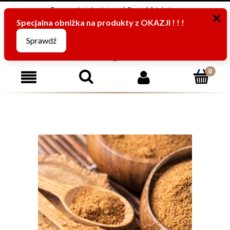
Program Lojalnościowy
O nas
Artykuły
795816067
(pn-pt od 8:00 -15:00)