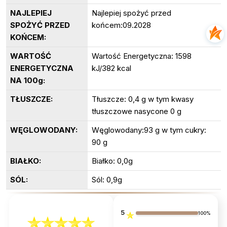
NAJLEPIEJ
Najlepiej spożyć przed
SPOŻYĆ PRZED
końcem:09.2028
KOŃCEM:
WARTOŚĆ
Wartość Energetyczna: 1598
ENERGETYCZNA
kJ/382 kcal
NA 100g:
TŁUSZCZE:
Tłuszcze: 0,4 g w tym kwasy
tłuszczowe nasycone 0 g
WĘGLOWODANY:
Węglowodany:93 g w tym cukry:
90 g
BIAŁKO:
Białko: 0,0g
SÓL:
Sól: 0,9g
5
100%