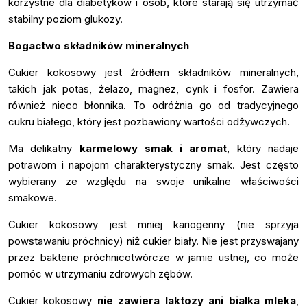
korzystne dla diabetyków i osób, które starają się utrzymać
stabilny poziom glukozy.
Bogactwo składników mineralnych
Cukier kokosowy jest źródłem składników mineralnych,
takich jak potas, żelazo, magnez, cynk i fosfor. Zawiera
również nieco błonnika. To odróżnia go od tradycyjnego
cukru białego, który jest pozbawiony wartości odżywczych.
Ma delikatny
karmelowy smak i aromat
, który nadaje
potrawom i napojom charakterystyczny smak. Jest często
wybierany ze względu na swoje unikalne właściwości
smakowe.
Cukier kokosowy jest mniej kariogenny (nie sprzyja
powstawaniu próchnicy) niż cukier biały. Nie jest przyswajany
przez bakterie próchnicotwórcze w jamie ustnej, co może
pomóc w utrzymaniu zdrowych zębów.
Cukier kokosowy
nie zawiera laktozy ani białka mleka
,