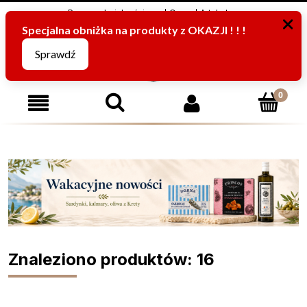
Program Lojalnościowy
O nas
Artykuły
795816067
(pn-pt od 8:00 -15:00)
Znaleziono produktów: 16