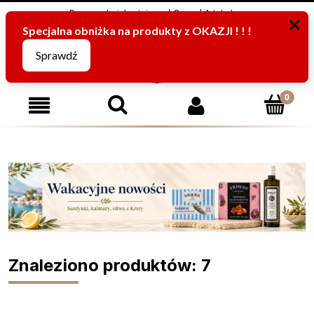
Program Lojalnościowy
O nas
Artykuły
795816067
(pn-pt od 8:00 -15:00)
Znaleziono produktów: 7