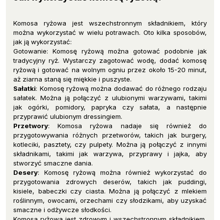
Komosa ryżowa jest wszechstronnym składnikiem, który
można wykorzystać w wielu potrawach. Oto kilka sposobów,
jak ją wykorzystać:
Gotowanie: Komosę ryżową można gotować podobnie jak
tradycyjny ryż. Wystarczy zagotować wodę, dodać komosę
ryżową i gotować na wolnym ogniu przez około 15-20 minut,
aż ziarna staną się miękkie i puszyste.
Sałatki
: Komosę ryżową można dodawać do różnego rodzaju
sałatek. Można ją połączyć z ulubionymi warzywami, takimi
jak ogórki, pomidory, papryka czy sałata, a następnie
przyprawić ulubionym dressingiem.
Przetwory
: Komosa ryżowa nadaje się również do
przygotowywania różnych przetworów, takich jak burgery,
kotleciki, pasztety, czy pulpety. Można ją połączyć z innymi
składnikami, takimi jak warzywa, przyprawy i jajka, aby
stworzyć smaczne dania.
Desery
: Komosę ryżową można również wykorzystać do
przygotowania zdrowych deserów, takich jak puddingi,
kisiele, babeczki czy ciasta. Można ją połączyć z mlekiem
roślinnym, owocami, orzechami czy słodzikami, aby uzyskać
smaczne i odżywcze słodkości.
Komosa ryżowa jest zdrowym i wszechstronnym składnikiem,