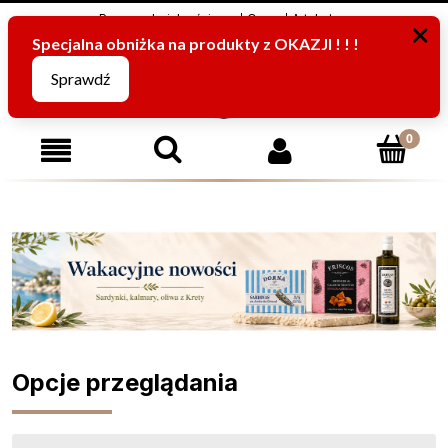
Program Lojalnościowy
O nas
Artykuły
795816067
(pn-pt od 8:00 -15:00)
Opcje przeglądania