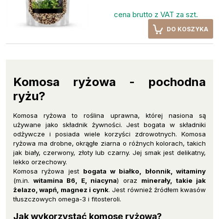
cena brutto z VAT za szt.
DO KOSZYKA
Komosa ryżowa - pochodna
ryżu?
Komosa ryżowa to roślina uprawna, której nasiona są
używane jako składnik żywności. Jest bogata w składniki
odżywcze i posiada wiele korzyści zdrowotnych. Komosa
ryżowa ma drobne, okrągłe ziarna o różnych kolorach, takich
jak biały, czerwony, złoty lub czarny. Jej smak jest delikatny,
lekko orzechowy.
Komosa ryżowa jest
bogata w białko, błonnik, witaminy
(m.in.
witamina B6, E, niacyna
) oraz
minerały, takie jak
żelazo, wapń, magnez i cynk
. Jest również źródłem kwasów
tłuszczowych omega-3 i fitosteroli.
Jak wykorzystać komosę ryżową?