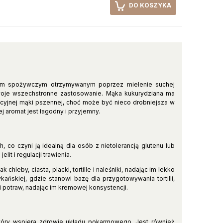
DO KOSZYKA
ktem spożywczym otrzymywanym poprzez mielenie suchej
swoje wszechstronne zastosowanie. Mąka kukurydziana ma
adycyjnej mąki pszennej, choć może być nieco drobniejsza w
ej aromat jest łagodny i przyjemny.
 co czyni ją idealną dla osób z nietolerancją glutenu lub
lit i regulacji trawienia.
leby, ciasta, placki, tortille i naleśniki, nadając im lekko
ńskiej, gdzie stanowi bazę dla przygotowywania tortilli,
 potraw, nadając im kremowej konsystencji.
 który wspiera zdrowie układu pokarmowego. Jest również