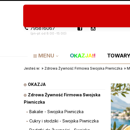
Program Lojalnościowy
O nas
Artykuły
795816067
(pn-pt od 8:00 -15:00)
Z
!
!
J
O
K
A
A
MENU
TOWARY
Jesteś w:
»
Zdrowa Żywność Firmowa Swojska Piwniczka
»
M
OKAZJA
Zdrowa Żywność Firmowa Swojska
Piwniczka
Bakalie - Swojska Piwniczka
Cukry i słodziki - Swojska Piwniczka