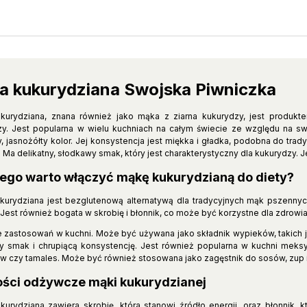
a kukurydziana Swojska Piwniczka
kurydziana, znana również jako mąka z ziarna kukurydzy, jest produ
zy. Jest popularna w wielu kuchniach na całym świecie ze względu na 
y, jasnożółty kolor. Jej konsystencja jest miękka i gładka, podobna do tr
. Ma delikatny, słodkawy smak, który jest charakterystyczny dla kukurydzy. J
ego warto włączyć mąkę kukurydzianą do diety?
urydziana jest bezglutenową alternatywą dla tradycyjnych mąk pszennych,
. Jest również bogata w skrobię i błonnik, co może być korzystne dla zdrowia je
 zastosowań w kuchni. Może być używana jako składnik wypieków, takich jak ch
 smak i chrupiącą konsystencję. Jest również popularna w kuchni meksyka
 czy tamales. Może być również stosowana jako zagęstnik do sosów, zup i
ści odżywcze mąki kukurydzianej
kurydziana zawiera skrobię, która stanowi źródło energii, oraz błonnik,