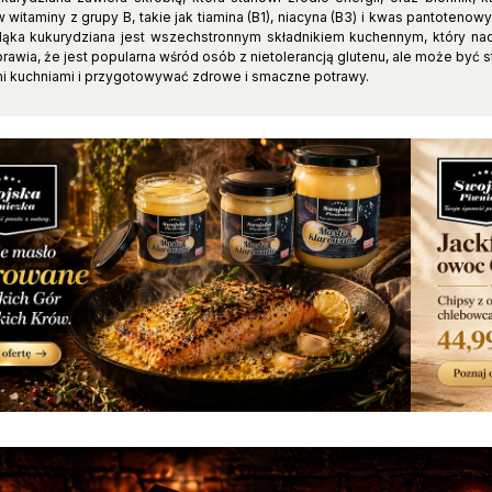
 witaminy z grupy B, takie jak tiamina (B1), niacyna (B3) i kwas pantotenowy 
Mąka kukurydziana jest wszechstronnym składnikiem kuchennym, który nad
prawia, że jest popularna wśród osób z nietolerancją glutenu, ale może by
i kuchniami i przygotowywać zdrowe i smaczne potrawy.