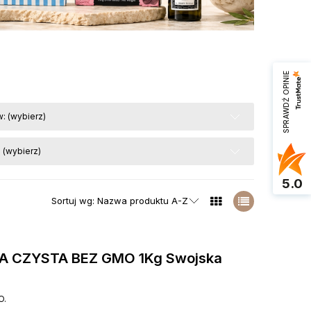
SPRAWDŹ OPINIE
: (wybierz)
 (wybierz)
5.0
Sortuj wg:
Nazwa produktu A-Z
 CZYSTA BEZ GMO 1Kg Swojska
O.