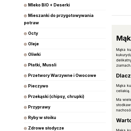
Mleko BIO + Deserki
Mieszanki do przygotowywania
potraw
Octy
Mąk
Oleje
Mąka ku
Oliwki
kukuryd
delikatn
Płatki, Mussli
ziarnach
Dlacz
Przetwory Warzywne i Owocowe
Pieczywo
Mąka kuk
celiakią
Przekąski (chipsy, chrupki)
Ma wiele
słodkawy
Przyprawy
nachosów
Ryby w słoiku
Warto
Zdrowe słodycze
Mąka ku