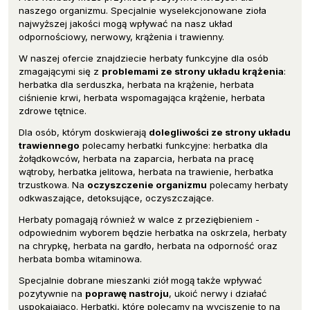
naszego organizmu. Specjalnie wyselekcjonowane zioła
najwyższej jakości mogą wpływać na nasz układ
odpornościowy, nerwowy, krążenia i trawienny.
W naszej ofercie znajdziecie herbaty funkcyjne dla osób
zmagającymi się z
problemami ze strony układu krążenia
:
herbatka dla serduszka, herbata na krążenie, herbata
ciśnienie krwi, herbata wspomagająca krążenie, herbata
zdrowe tętnice.
Dla osób, którym doskwierają
dolegliwości ze strony układu
trawiennego
polecamy herbatki funkcyjne: herbatka dla
żołądkowców, herbata na zaparcia, herbata na pracę
wątroby, herbatka jelitowa, herbata na trawienie, herbatka
trzustkowa. Na
oczyszczenie organizmu
polecamy herbaty
odkwaszające, detoksujące, oczyszczające.
Herbaty pomagają również w walce z przeziębieniem -
odpowiednim wyborem będzie herbatka na oskrzela, herbaty
na chrypkę, herbata na gardło, herbata na odporność oraz
herbata bomba witaminowa.
Specjalnie dobrane mieszanki ziół mogą także wpływać
pozytywnie na
poprawę nastroju
, ukoić nerwy i działać
uspokajająco. Herbatki, które polecamy na wyciszenie to na