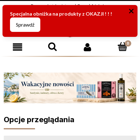
Program Lojalnościowy
O nas
Artykuły
795816067
(pn-pt od 8:00 -15:00)
Opcje przeglądania