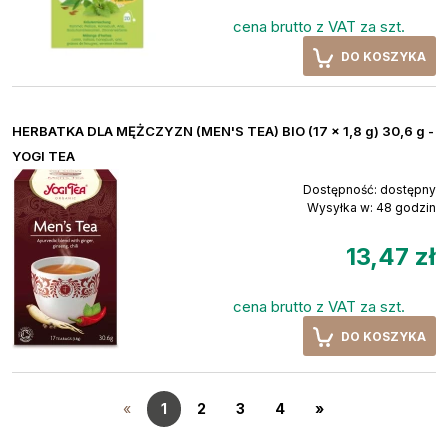
cena brutto z VAT za szt.
DO KOSZYKA
HERBATKA DLA MĘŻCZYZN (MEN'S TEA) BIO (17 x 1,8 g) 30,6 g -
YOGI TEA
Dostępność:
dostępny
Wysyłka w:
48 godzin
13,47 zł
cena brutto z VAT za szt.
DO KOSZYKA
«
1
2
3
4
»