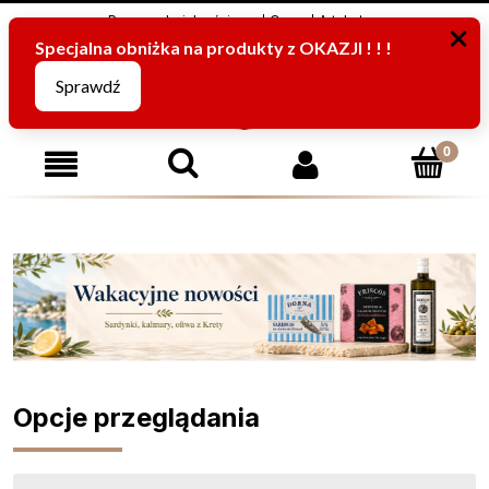
Program Lojalnościowy
O nas
Artykuły
795816067
(pn-pt od 8:00 -15:00)
Opcje przeglądania