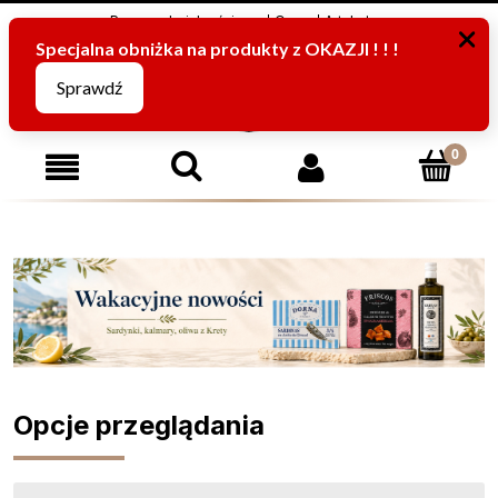
Program Lojalnościowy
O nas
Artykuły
795816067
(pn-pt od 8:00 -15:00)
Opcje przeglądania