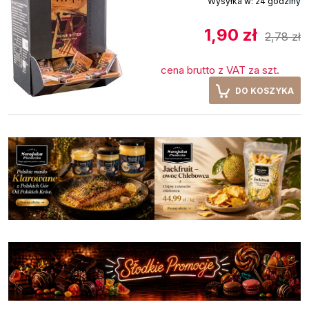
Wysyłka w:
24 godziny
1,90 zł
2,78 zł
cena brutto z VAT za szt.
DO KOSZYKA