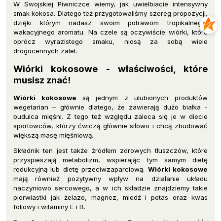
W Swojskiej Piwniczce wiemy, jak uwielbiacie intensywny
smak kokosa. Dlatego też przygotowaliśmy szereg propozycji,
dzięki którym nadasz swoim potrawom tropikalnego,
wakacyjnego aromatu. Na czele są oczywiście wiórki, które
oprócz wyrazistego smaku, niosą za sobą wiele
drogocennych zalet.
Wiórki kokosowe - właściwości, które
musisz znać!
Wiórki kokosowe
są jednym z ulubionych produktów
wegetarian – głównie dlatego, że zawierają dużo białka -
budulca mięśni. Z tego też względu zaleca się je w diecie
sportowców, którzy ćwiczą głównie siłowo i chcą zbudować
większą masę mięśniową.
Składnik ten jest także źródłem zdrowych tłuszczów, które
przyspieszają metabolizm, wspierając tym samym dietę
redukcyjną lub dietę przeciwzaparciową.
Wiórki kokosowe
mają również pozytywny wpływ na działanie układu
naczyniowo sercowego, a w ich składzie znajdziemy takie
pierwiastki jak żelazo, magnez, miedź i potas oraz kwas
foliowy i witaminy E i B.