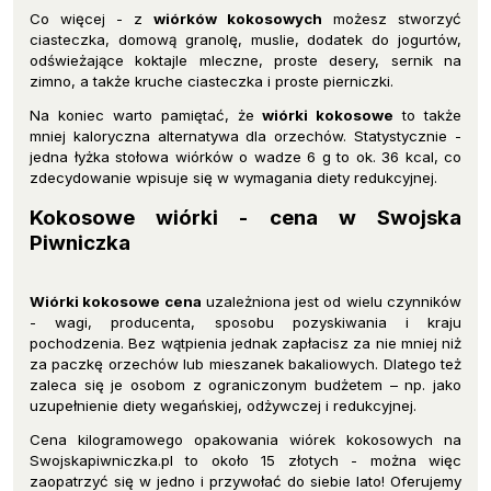
Co więcej - z
wiórków kokosowych
możesz stworzyć
ciasteczka, domową granolę, muslie, dodatek do jogurtów,
odświeżające koktajle mleczne, proste desery, sernik na
zimno, a także kruche ciasteczka i proste pierniczki.
Na koniec warto pamiętać, że
wiórki kokosowe
to także
mniej kaloryczna alternatywa dla orzechów. Statystycznie -
jedna łyżka stołowa wiórków o wadze 6 g to ok. 36 kcal, co
zdecydowanie wpisuje się w wymagania diety redukcyjnej.
Kokosowe wiórki - cena w Swojska
Piwniczka
Wiórki kokosowe cena
uzależniona jest od wielu czynników
- wagi, producenta, sposobu pozyskiwania i kraju
pochodzenia. Bez wątpienia jednak zapłacisz za nie mniej niż
za paczkę orzechów lub mieszanek bakaliowych. Dlatego też
zaleca się je osobom z ograniczonym budżetem – np. jako
uzupełnienie diety wegańskiej, odżywczej i redukcyjnej.
Cena kilogramowego opakowania wiórek kokosowych na
Swojskapiwniczka.pl to około 15 złotych - można więc
zaopatrzyć się w jedno i przywołać do siebie lato! Oferujemy