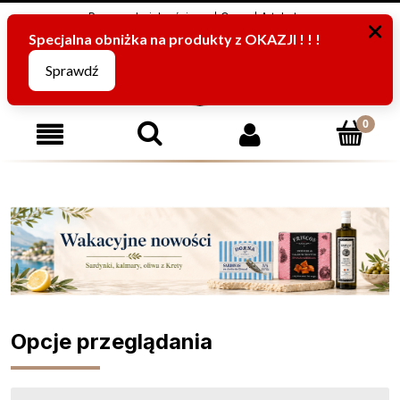
Program Lojalnościowy
O nas
Artykuły
795816067
(pn-pt od 8:00 -15:00)
Opcje przeglądania