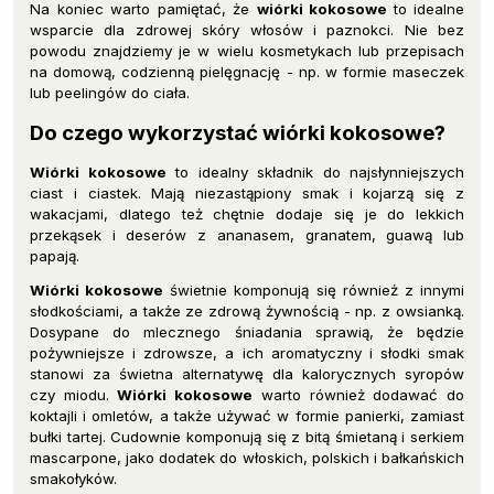
Na koniec warto pamiętać, że
wiórki kokosowe
to idealne
wsparcie dla zdrowej skóry włosów i paznokci. Nie bez
powodu znajdziemy je w wielu kosmetykach lub przepisach
na domową, codzienną pielęgnację - np. w formie maseczek
lub peelingów do ciała.
Do czego wykorzystać wiórki kokosowe?
Wiórki kokosowe
to idealny składnik do najsłynniejszych
ciast i ciastek. Mają niezastąpiony smak i kojarzą się z
wakacjami, dlatego też chętnie dodaje się je do lekkich
przekąsek i deserów z ananasem, granatem, guawą lub
papają.
Wiórki kokosowe
świetnie komponują się również z innymi
słodkościami, a także ze zdrową żywnością - np. z owsianką.
Dosypane do mlecznego śniadania sprawią, że będzie
pożywniejsze i zdrowsze, a ich aromatyczny i słodki smak
stanowi za świetna alternatywę dla kalorycznych syropów
czy miodu.
Wiórki kokosowe
warto również dodawać do
koktajli i omletów, a także używać w formie panierki, zamiast
bułki tartej. Cudownie komponują się z bitą śmietaną i serkiem
mascarpone, jako dodatek do włoskich, polskich i bałkańskich
smakołyków.