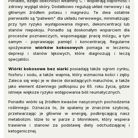
Ponadto, dzięki obecności witaminy C - wspierają odporność i
zdrowy wygląd skóry. Dodatkowo regulują układ nerwowy i są
głównym źródłem potasu i magnezu. Te dwa ostatnie
pierwiastki są "paliwem" dla układu nerwowego, minimalizując
przy tym ryzyko występowania migren, dekoncentracji lub
stanów niepokoju. Ponadto są doskonałym wsparciem dla
procesów poznawczych, wspomagając pracę mózgu, a tym
samym - poprawiając pamięć i koncentrację. Regularne
spożywanie
wiórków kokosowych
pomaga w leczeniu
depresji i stanów lękowych, które diagnozują i leczą
specjaliści.
Wiórki kokosowe bez siarki
posiadają także ogrom cynku,
fosforu i sodu, a także wapnia, który wzmacnia kości i zęby.
Zaleca się więc je w diecie dorastających maluchów, a także
jako element dziennego jadłospisu po 65. roku życia, gdzie
istnieje większe ryzyko wstępowania bóli reumatycznych.
Ponadto wiórki są źródłem kwasów nasyconych pochodzenia
roślinnego. Oznacza to, że spalamy je znacznie szybciej,
przetwarzając je głównie w energię, podkręcającą nasz
metabolizm. Idzie to w parze z błonnikiem, który wspiera
trawienie i stanowi za podstawę diety odchudzającej i
ketogenicznej.