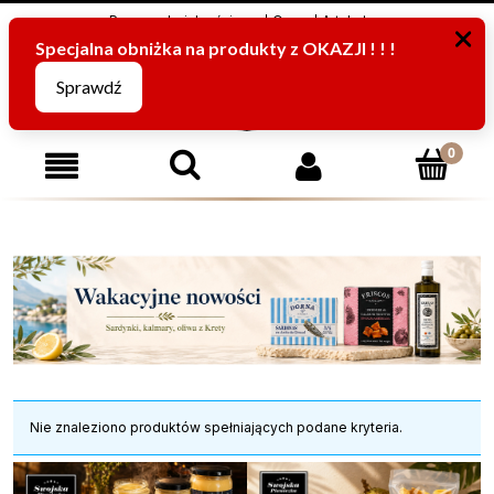
Program Lojalnościowy
O nas
Artykuły
795816067
(pn-pt od 8:00 -15:00)
Nie znaleziono produktów spełniających podane kryteria.