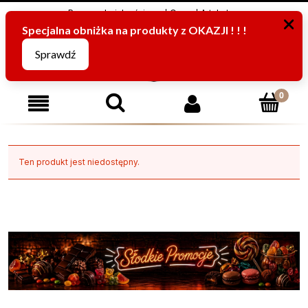
Program Lojalnościowy
O nas
Artykuły
795816067
(pn-pt od 8:00 -15:00)
Ten produkt jest niedostępny.